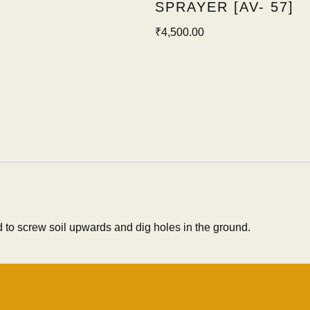
SPRAYER [AV- 57]
₹
4,500.00
d to screw soil upwards and dig holes in the ground.