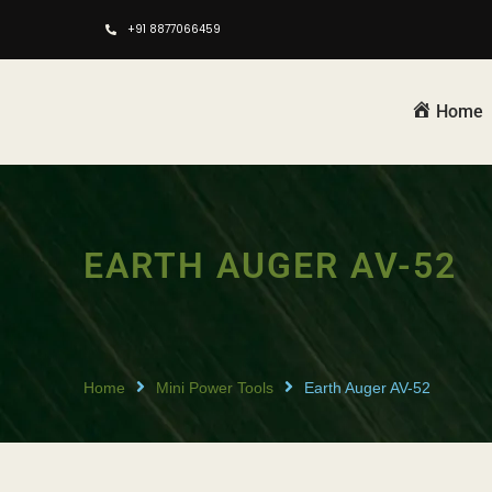
+91 8877066459
Home
EARTH AUGER AV-52
Home
Mini Power Tools
Earth Auger AV-52