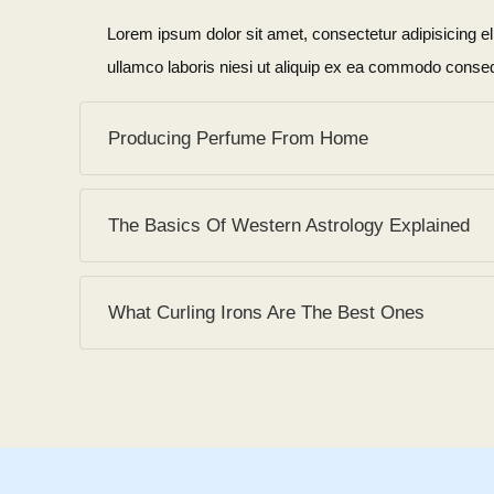
Lorem ipsum dolor sit amet, consectetur adipisicing e
ullamco laboris niesi ut aliquip ex ea commodo conseq
Producing Perfume From Home
Lorem ipsum dolor sit amet, consectetur adipisicing e
The Basics Of Western Astrology Explained
ullamco laboris niesi ut aliquip ex ea commodo conseq
Lorem ipsum dolor sit amet, consectetur adipisicing e
What Curling Irons Are The Best Ones
ullamco laboris niesi ut aliquip ex ea commodo conseq
Lorem ipsum dolor sit amet, consectetur adipisicing e
ullamco laboris niesi ut aliquip ex ea commodo conseq