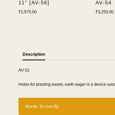
11” [AV-56]
AV-54
₹
2,975.00
₹
3,255.00
Description
AV-52
Holes for planting easier, earth auger is a device use
Words To Live By