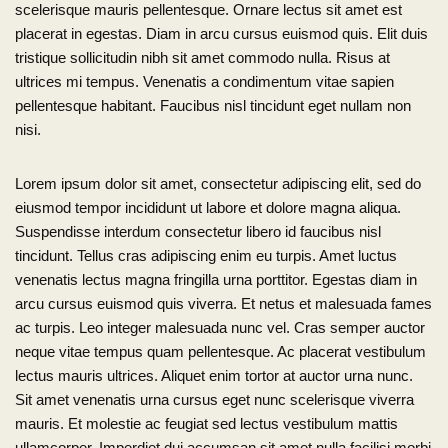
scelerisque mauris pellentesque. Ornare lectus sit amet est
placerat in egestas. Diam in arcu cursus euismod quis. Elit duis
tristique sollicitudin nibh sit amet commodo nulla. Risus at
ultrices mi tempus. Venenatis a condimentum vitae sapien
pellentesque habitant. Faucibus nisl tincidunt eget nullam non
nisi.
Lorem ipsum dolor sit amet, consectetur adipiscing elit, sed do
eiusmod tempor incididunt ut labore et dolore magna aliqua.
Suspendisse interdum consectetur libero id faucibus nisl
tincidunt. Tellus cras adipiscing enim eu turpis. Amet luctus
venenatis lectus magna fringilla urna porttitor. Egestas diam in
arcu cursus euismod quis viverra. Et netus et malesuada fames
ac turpis. Leo integer malesuada nunc vel. Cras semper auctor
neque vitae tempus quam pellentesque. Ac placerat vestibulum
lectus mauris ultrices. Aliquet enim tortor at auctor urna nunc.
Sit amet venenatis urna cursus eget nunc scelerisque viverra
mauris. Et molestie ac feugiat sed lectus vestibulum mattis
ullamcorper. Imperdiet dui accumsan sit amet nulla facilisi morbi